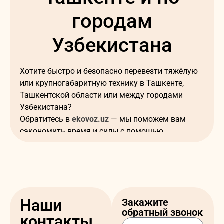
городам
Узбекистана
Хотите быстро и безопасно перевезти тяжёлую
или крупногабаритную технику в Ташкенте,
Ташкентской области или между городами
Узбекистана?
Обратитесь в
ekovoz.uz
— мы поможем вам
сэкономить время и силы с помощью
профессиональных услуг трала.
📞 Позвоните нам или оставьте заявку на сайте
— мы подберём оптимальное время, маршрут и
тип трала для Ташкента и любого города
Узбекистана.
Наши
Закажите
обратный звонок
контакты