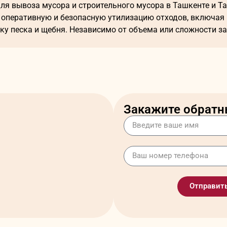
для вывоза мусора и строительного мусора в Ташкенте и 
оперативную и безопасную утилизацию отходов, включая в
ку песка и щебня. Независимо от объема или сложности з
истоты и подготовки территории.
менные услуги экскаватора?
воза мусора, выемки грунта или погрузки материалов мож
атора
чревато:
Закажите обратн
арных условий;
фами;
вительных работах.
ремя, избежите проблем с законом и обеспечите порядок на
оставляем с экскаватором?
Отправит
а
, включающие широкий спектр решений для утилизации и
вых отходов с частных и коммерческих территорий.