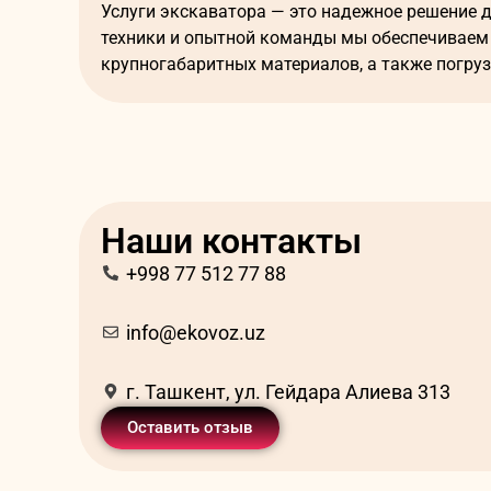
Услуги экскаватора — это надежное решение 
техники и опытной команды мы обеспечиваем 
крупногабаритных материалов, а также погруз
станут идеальным выбором для поддержания ч
Почему важны своевре
Отсутствие подходящего оборудования для вы
Несвоевременное использование
услуг экскав
Наши контакты
Накоплением мусора и ухудшением санит
+998 77 512 77 88
Нарушением экологических норм и штра
Задержками в строительных или подгото
info@ekovoz.uz
Заказав
услуги экскаватора
, вы сэкономите в
Какие услуги мы пред
г. Ташкент, ул. Гейдара Алиева 313
Оставить отзыв
Наша компания предлагает
услуги экскаватор
Вывоз мусора
— расчистка и уборка быто