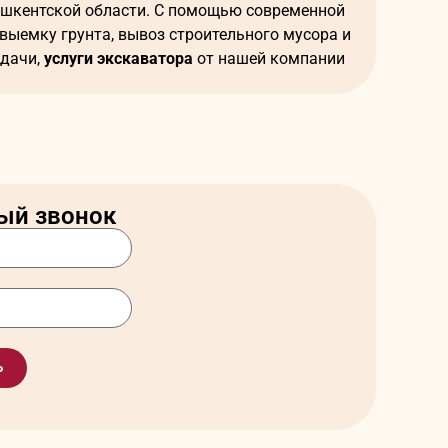
Ташкентской области. С помощью современной
ыемку грунта, вывоз строительного мусора и
адачи,
услуги экскаватора
от нашей компании
ет привести к задержкам и штрафам.
ый звонок
 объекте.
ь
 подготовки территории: